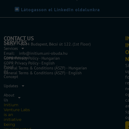
Látogasson el LinkedIn oldalunkra
CONTACT US
I
SERVICES
Office: 1034 Budapest, Bécsi út 122. (1st Floor)
I
Services
O
Email: info@initium.uni-obuda.hu
Competencies
N
GDPR Privacy Policy - Hungarian
GDPR Privacy Policy - English
S
Proof
General Terms & Conditions (ÁSZF) - Hungarian
u
Of
General Terms & Conditions (ÁSZF) - English
Concept
f
r
Updates
n
o
About
c
Us
Initium
a
Venture Labs
s
is an
o
initiative
being