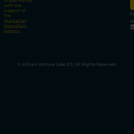
implemented
with the
support of
F
the
Hungarian
us
Innovation
Agency.
© Initium Venture Labs Zrt. All Rights Reserved.