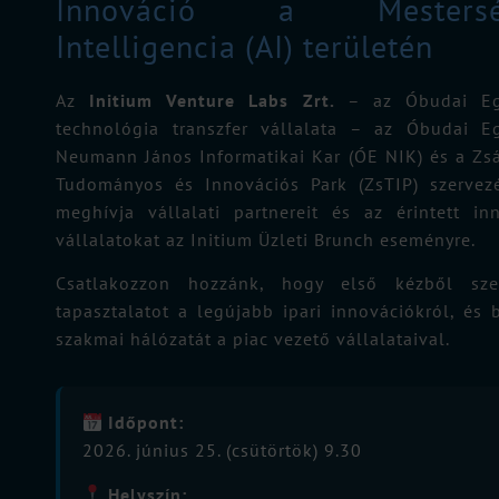
Innováció a Mestersé
Intelligencia (AI) területén
Az
Initium Venture Labs Zrt.
– az Óbudai Eg
technológia transzfer vállalata – az Óbudai E
Neumann János Informatikai Kar (ÓE NIK) és a Zs
Tudományos és Innovációs Park (ZsTIP) szervez
meghívja vállalati partnereit és az érintett in
vállalatokat az Initium Üzleti Brunch eseményre.
Csatlakozzon hozzánk, hogy első kézből sze
tapasztalatot a legújabb ipari innovációkról, és 
szakmai hálózatát a piac vezető vállalataival.
Időpont:
2026. június 25. (csütörtök) 9.30
Helyszín: