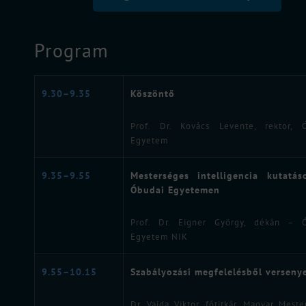
Program
9.30–9.35
Köszöntő
Prof. Dr. Kovács Levente, rektor, 
Egyetem
9.35–9.55
Mesterséges intelligencia kutatá
Óbudai Egyetemen
Prof. Dr. Eigner György, dékán – 
Egyetem NIK
9.55–10.15
Szabályozási megfelelésből verseny
Dr. Vajda Viktor, főtitkár, Magyar Mest