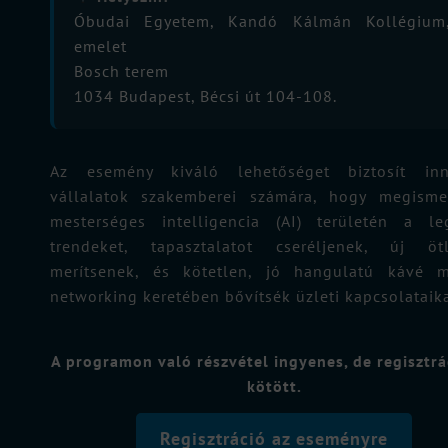
Óbudai Egyetem, Kandó Kálmán Kollégium
emelet
Bosch terem
1034 Budapest, Bécsi út 104-108.
Az esemény kiváló lehetőséget biztosít inn
vállalatok szakemberei számára, hogy megisme
mesterséges intelligencia (AI) területén a le
trendeket, tapasztalatot cseréljenek, új ötl
merítsenek, és kötetlen, jó hangulatú kávé me
networking keretében bővítsék üzleti kapcsolataika
A programon való részvétel ingyenes, de regisztr
kötött.
Regisztráció az eseményre