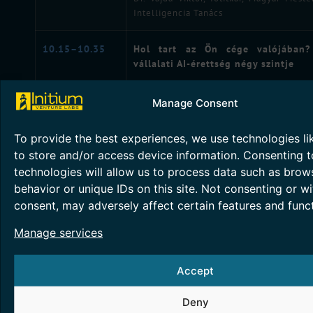
Intelligencia Tanács
10.15–10.35
Hol tart az Ön cége valójában
vállalati AI-érettség négy szintje
Varga Botond – AI és Innovációs iga
Manage Consent
SERCO Informatika Zrt.
To provide the best experiences, we use technologies li
10.35–10.50
Kávészünet
to store and/or access device information. Consenting t
technologies will allow us to process data such as brow
10.50–11.10
Az automatizálás vége, az újrate
behavior or unique IDs on this site. Not consenting or w
kezdete
consent, may adversely affect certain features and funct
Kovács Gyula – ügyvezető, Neuron Sol
Manage services
Kft.
Accept
11.10–11.40
Panelbeszélgetés – mi várható 
területén 2035-re?
Deny